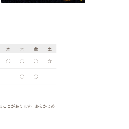
水
木
金
土
◯
◯
◯
☆
◯
◯
ることがあります。あらかじめ