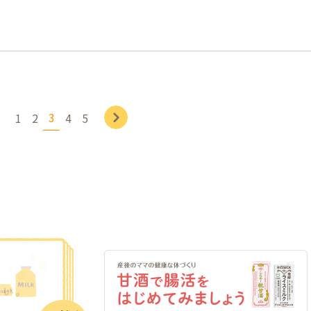
次へ
3
1
2
4
5